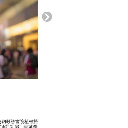
›
萬鈞毅智書院植根於
有通訊功能，更可隨