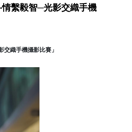
‧情繫毅智─光影交織手機
光影交織手機攝影比賽」