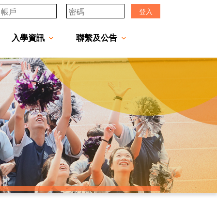
登入
入學資訊
聯繫及公告
透過「中一派位電子平台」遞交中一自行分配學位申請注意事項
「JCMKEC Goal」中一暑期調適課程
姊妹學校及友好學校