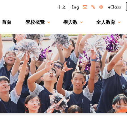
中文
Eng
eClass
首頁
學校概覽
學與教
全人教育
我們的驕傲 — 升讀大學校友