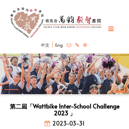
中文
Eng
第二屆「Wattbike Inter-School Challenge
2023 」
2023-03-31