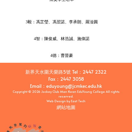
3毅：馮芷瑩、馮翌諾、李承朗、羅淦圓
4智：陳俊威、林浩誠、施偉諾
4德：曹晉豪
新界天水圍天榮路5號
Tel：
2447 2322
Fax：
2447 3058
Email
：
eduyoung@jcmkec.edu.hk
Copyright © 2026 Jockey Club Man Kwan EduYoung College All rights
reserved.
Web Design
by
East Tech
網站地圖