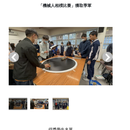
「機械人相樸比賽」獲取季軍
‹
›
得獎學生名單