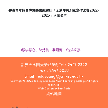
香港青年協會專業叢書統籌組「全港即興創意寫作比賽2022-
2023」入圍名單
3毅李慧心、陳楚芸、黎雨蕎 3智湯宜嘉
新界天水圍天榮路5號
Tel：
2447 2322
Fax：
2447 3058
Email
：
eduyoung@jcmkec.edu.hk
Copyright © 2026 Jockey Club Man Kwan EduYoung College All rights
reserved.
Web Design
by
East Tech
網站地圖