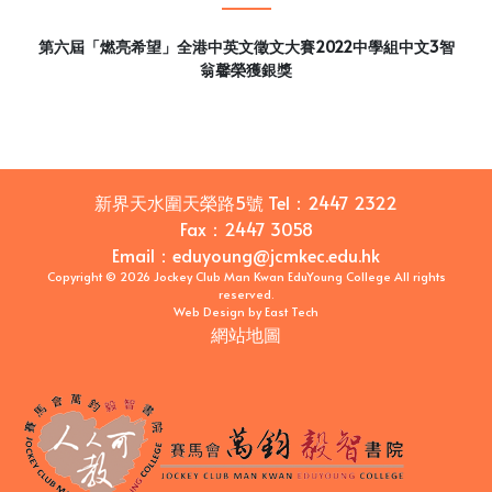
第六屆「燃亮希望」全港中英文徵文大賽2022中學組中文3智
翁馨榮獲銀獎
新界天水圍天榮路5號
Tel：
2447 2322
Fax：
2447 3058
Email
：
eduyoung@jcmkec.edu.hk
Copyright © 2026 Jockey Club Man Kwan EduYoung College All rights
reserved.
Web Design
by
East Tech
網站地圖