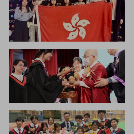
本校取得4級或以上優良成績的科目
包括：數學（延伸單元二）(M2）、
地理、生物、物理、資訊及通訊科技
（ICT）以及視覺藝術，表現亮眼。
多個學科的成績升幅顯著，當中數學
（延伸單元二）在4級成績的升幅超
過了20%，充分展現了本校在培育
高階數學思維上的雄厚實力。此外，
經濟科及生物科的成績在3級或以上
的升幅顯著；而中史科、歷史科及物
理科在2級或以上的合格率上也大幅
躍升。面對未來多元發展的挑戰，本
校學生在數理創科、社會科學以至人
文學術等跨學科領域的同步飛躍，無
疑為他們日後的升學與專業生涯，注
入了無可比擬的競爭力。
此外，黎雨蕎同學更率先獲得香港浸
會大學理學士（榮譽）課程的直接錄
取，表現非凡。