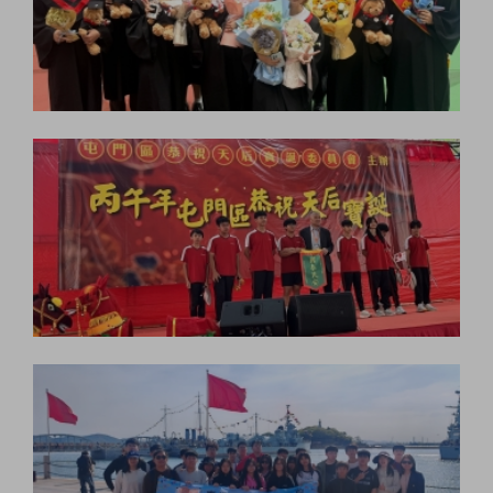
這份令人振奮的成績表，不僅是全體
師生與家長攜手同行的共同成果，更
完美實踐了本校Be a Better Me的精
神。我們深信，每位學生皆擁有獨特
的潛能，透過本校提供的多元和深度
學習，學生定能展翅高飛。在此，我
們衷心祝願應屆畢業的中六同學，在
未來的人生舞台上繼續「超越自我，
翱翔萬里」，寫下屬於自己的輝煌新
篇章！