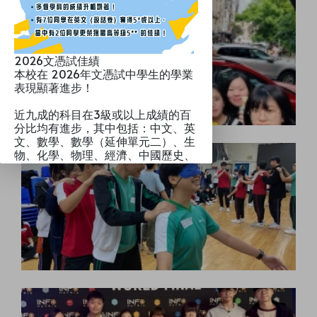
2026文憑試佳績
本校在 2026年文憑試中學生的學業
表現顯著進步！
近九成的科目在3級或以上成績的百
分比均有進步，其中包括：中文、英
文、數學、數學（延伸單元二）、生
物、化學、物理、經濟、中國歷史、
歷史、地理、視覺藝術以及資訊及通
訊科技，其中在５級或以上成績進步
的科目數量上升了28%。
本校一向致力營造優良的英語學習環
境，積極提升學生的英語溝通及表達
能力。在今屆文憑試英文（說話卷）
中，有7位同學奪得5*或以上的優異
成績，當中有2位同學表現突出，更
榮獲最高等級5** 的佳績，充分肯定
了學校在推動英語教學的努力與成
效。