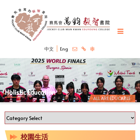
中文
Eng
Holistic Education
ALL ARE EDUCABLE
校園生活