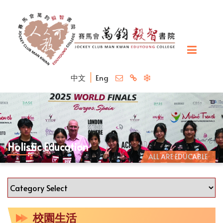
中文
Eng
Holistic Education
ALL ARE EDUCABLE
校園生活