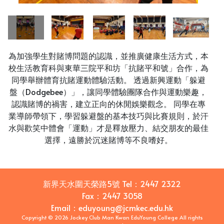
為加強學生對賭博問題的認識，並推廣健康生活方式，本
校生活教育科與東華三院平和坊「抗賭平和號」合作，為
同學舉辦體育抗賭運動體驗活動。 透過新興運動「躲避
盤（Dodgebee）」，讓同學體驗團隊合作與運動樂趣，
認識賭博的禍害，建立正向的休閒娛樂觀念。 同學在專
業導師帶領下，學習躲避盤的基本技巧與比賽規則，於汗
水與歡笑中體會「運動」才是釋放壓力、結交朋友的最佳
選擇，遠勝於沉迷賭博等不良嗜好。
新界天水圍天榮路5號
Tel：
2447 2322
Fax：
2447 3058
Email
：
eduyoung@jcmkec.edu.hk
Copyright © 2026 Jockey Club Man Kwan EduYoung College All rights