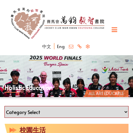
中文
Eng
Holistic Education
ALL ARE EDUCABLE
校園生活