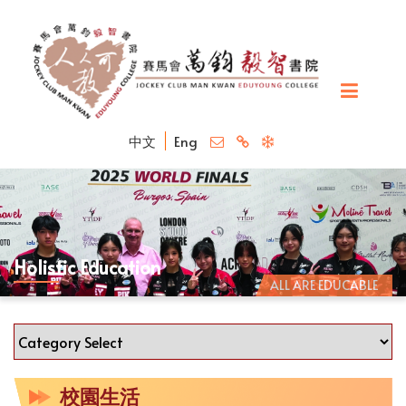
中文
Eng
Holistic Education
ALL ARE EDUCABLE
校園生活