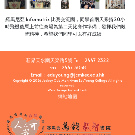
羅馬尼亞 Infomatrix 比賽交流團，同學首兩天乘搭20小
時飛機後馬上前往會場為第二天比賽作準備，發揮我們毅
智精神，希望我們同學可以有好成績！
新界天水圍天榮路5號
Tel：
2447 2322
Fax：
2447 3058
Email
：
eduyoung@jcmkec.edu.hk
Copyright © 2026 Jockey Club Man Kwan EduYoung College All rights
reserved.
Web Design
by
East Tech
網站地圖