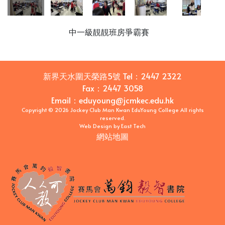
中一級靚靚班房爭霸賽
新界天水圍天榮路5號
Tel：
2447 2322
Fax：
2447 3058
Email
：
eduyoung@jcmkec.edu.hk
Copyright © 2026 Jockey Club Man Kwan EduYoung College All rights
reserved.
Web Design
by
East Tech
網站地圖