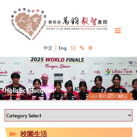
中文
Eng
Holistic Education
ALL ARE EDUCABLE
校園生活