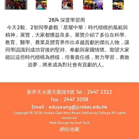
28/4 深度學習周
今天2毅、2智同學參觀「星耀中華：時代楷模的風範與
精神」展覽，大家都獲益良多。展覽介紹了多位在科學、
教育、醫學、農業及體育界作出卓越貢獻的傑出人物，讓
同學認識到成功背後的堅持、奉獻與家國情懷。期望大家
能以這些時代楷模為榜樣，培養責任感，努力學習，勇敢
追夢，將來成為對社會有貢獻的人。
新界天水圍天榮路5號
Tel：
2447 2322
Fax：
2447 3058
Email
：
eduyoung@jcmkec.edu.hk
Copyright © 2026 Jockey Club Man Kwan EduYoung College All rights
reserved.
Web Design
by
East Tech
網站地圖