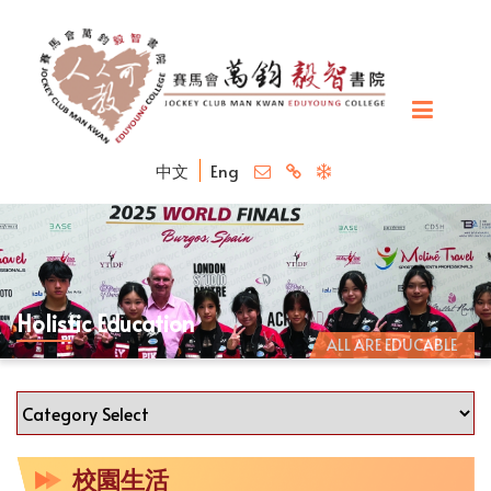
中文
Eng
Holistic Education
ALL ARE EDUCABLE
校園生活