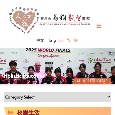
中文
Eng
Holistic Education
ALL ARE EDUCABLE
校園生活