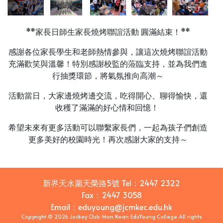
**家長日師生家長燒烤聯誼活動 圓滿結束！**
感謝各位家長學生和老師熱情參與，讓這次燒烤聯誼活動
充滿歡笑與溫馨！特別感謝校監的蒞臨支持，並為我們進
行抽獎環節，將氣氛推向高潮～
活動當日，大家邊燒烤邊交流，吃得開心、聊得愉快，還
收穫了滿滿的好心情和回憶！
希望未來有更多活動可以聯繫家長們，一起為孩子們創造
更多美好的校園時光！再次感謝大家的支持～
新界天水圍天榮路5號
Tel：
2447 2322
Fax：
2447 3058
Email
：
eduyoung@jcmkec.edu.hk
Copyright © 2026 Jockey Club Man Kwan EduYoung College All rights