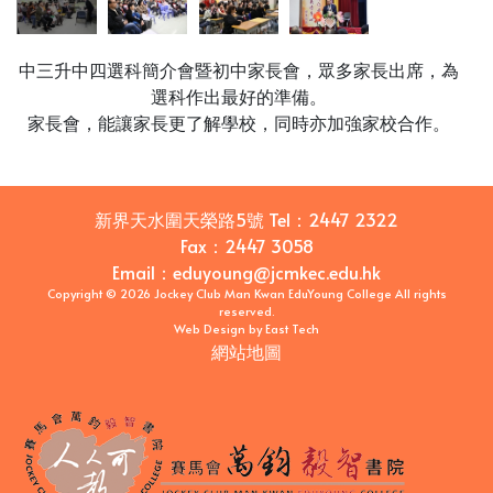
中三升中四選科簡介會暨初中家長會，眾多家長出席，為
選科作出最好的準備。
家長會，能讓家長更了解學校，同時亦加強家校合作。
新界天水圍天榮路5號
Tel：
2447 2322
Fax：
2447 3058
Email
：
eduyoung@jcmkec.edu.hk
Copyright © 2026 Jockey Club Man Kwan EduYoung College All rights
reserved.
Web Design
by
East Tech
網站地圖