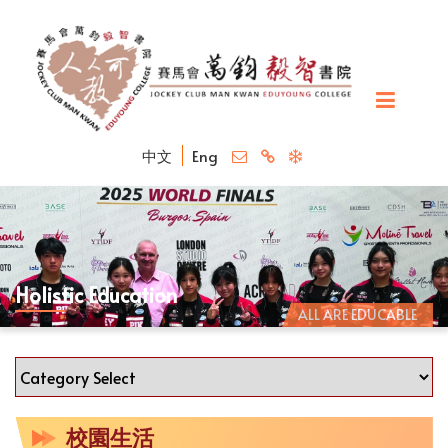
中文
Eng
Holistic Education
ALL ARE EDUCABLE
校園生活