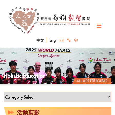
中文
Eng
Holistic Education
ALL ARE EDUCABLE
活動剪影