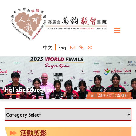
中文
Eng
Holistic Education
ALL ARE EDUCABLE
活動剪影