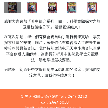
感謝大家參加「升中簡介系列（四）：科學實驗探索之旅
及選校策略分享」 活動圓滿結束！
在這次活動，學生們有機會親自動手進行科學實驗，享受
探索科學的樂趣；同時，家長們也有機會深入了解升中選
校策略與最新資訊。我們特別邀請屯元天中小幼資訊互動
平台創辦人康師傅，為家長剖析升中形勢及學位分配辦
法，助您掌握選校要點。
另感謝元朗區升中支援組副主席彭凱媚的出席，與我們交
流意見，讓我們持續進步！
新界天水圍天榮路5號
Tel：
2447 2322
Fax：
2447 3058
Email
：
eduyoung@jcmkec.edu.hk