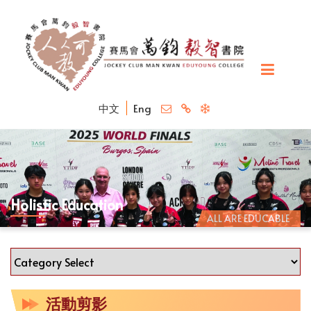
中文
Eng
Holistic Education
ALL ARE EDUCABLE
活動剪影